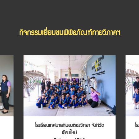
กิจกรรมเยี่ยมชมพิพิธภัณฑ์กายวิภาคฯ
โรงเรียนเทศบาลหนองตองวิทยา จังหวัด
โร
เชียงใหม่