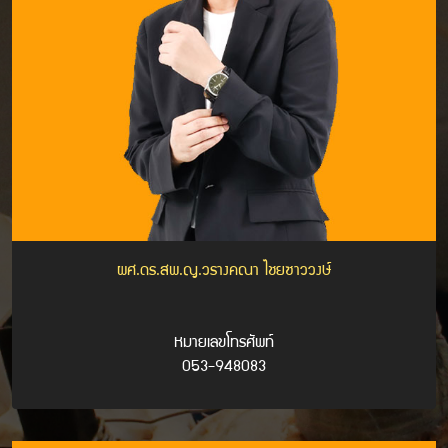
ผศ.ดร.สพ.ญ.วรางคณา ไชยซาววงษ์
หมายเลขโทรศัพท์
053-948083