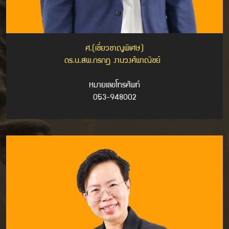
ศ.(เชี่ยวชาญพิเศษ)
ดร.น.สพ.กรกฎ งานวงศ์พาณิชย์
หมายเลขโทรศัพท์
053-948002