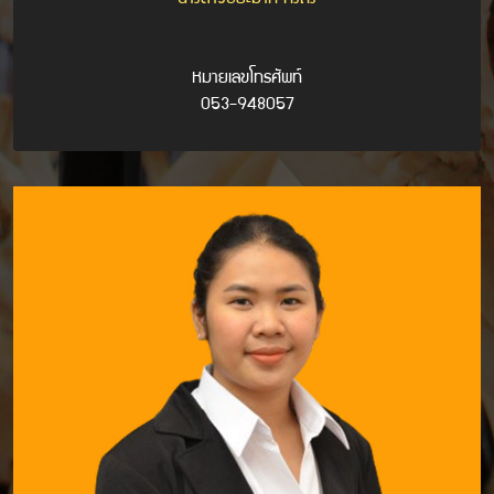
หมายเลขโทรศัพท์
053-948057