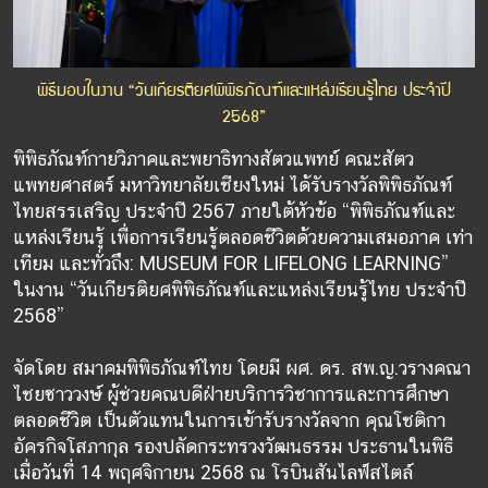
พิธีมอบในงาน “วันเกียรติยศพิพิธภัณฑ์และแหล่งเรียนรู้ไทย ประจำปี
2568”
พิพิธภัณฑ์กายวิภาคและพยาธิทางสัตวแพทย์ คณะสัตว
แพทยศาสตร์ มหาวิทยาลัยเชียงใหม่ ได้รับรางวัลพิพิธภัณฑ์
ไทยสรรเสริญ ประจำปี 2567 ภายใต้หัวข้อ “พิพิธภัณฑ์และ
แหล่งเรียนรู้ เพื่อการเรียนรู้ตลอดชีวิตด้วยความเสมอภาค เท่า
เทียม และทั่วถึง: MUSEUM FOR LIFELONG LEARNING”
ในงาน “วันเกียรติยศพิพิธภัณฑ์และแหล่งเรียนรู้ไทย ประจำปี
2568”
จัดโดย สมาคมพิพิธภัณฑ์ไทย โดยมี ผศ. ดร. สพ.ญ.วรางคณา
ไชยซาววงษ์ ผู้ช่วยคณบดีฝ่ายบริการวิชาการและการศึกษา
ตลอดชีวิต เป็นตัวแทนในการเข้ารับรางวัลจาก คุณโชติกา
อัครกิจโสภากุล รองปลัดกระทรวงวัฒนธรรม ประธานในพิธี
เมื่อวันที่ 14 พฤศจิกายน 2568 ณ โรบินสันไลฟ์สไตล์