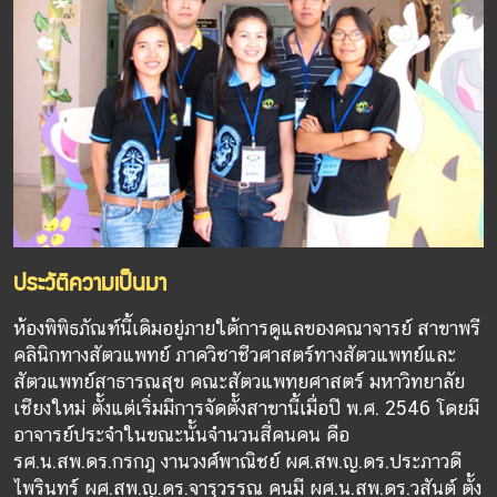
ประวัติความเป็นมา
ห้องพิพิธภัณฑ์นี้เดิมอยู่ภายใต้การดูแลของคณาจารย์ สาขาพรี
คลินิกทางสัตวแพทย์ ภาควิชาชีวศาสตร์ทางสัตวแพทย์และ
สัตวแพทย์สาธารณสุข คณะสัตวแพทยศาสตร์ มหาวิทยาลัย
เชียงใหม่ ตั้งแต่เริ่มมีการจัดตั้งสาขานี้เมื่อปี พ.ศ. 2546 โดยมี
อาจารย์ประจำในขณะนั้นจำนวนสี่คนคน คือ
รศ.น.สพ.ดร.กรกฎ งานวงศ์พาณิชย์ ผศ.สพ.ญ.ดร.ประภาวดี
ไพรินทร์ ผศ.สพ.ญ.ดร.จารุวรรณ คนมี ผศ.น.สพ.ดร.วสันต์ ตั้ง