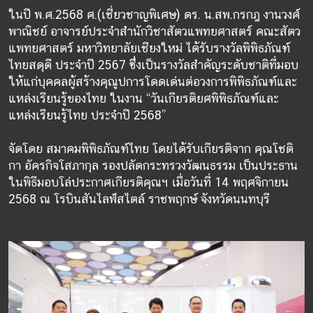
ในปี พ.ศ.2568 ศ.(เชี่ยวชาญพิเศษ) ดร. น.สพ.กรกฎ งานวงศ์
พาณิชย์ อาจารย์ประจำสำนักวิชาสัตวแพทยศาสตร์ คณะสัตว
แพทยศาสตร์ มหาวิทยาลัยเชียงใหม่ ได้รับรางวัลพิพิธภัณฑ์
ไทยสดุดี ประจำปี 2567 ซึ่งเป็นรางวัลสำคัญระดับชาติที่มอบ
ให้แก่บุคคลผู้สร้างคุณูปการโดดเด่นต่อวงการพิพิธภัณฑ์และ
แหล่งเรียนรู้ของไทย ในงาน “วันเกียรติยศพิพิธภัณฑ์และ
แหล่งเรียนรู้ไทย ประจำปี 2568”
จัดโดย สมาคมพิพิธภัณฑ์ไทย โดยได้รับเกียรติจาก คุณโชติ
กา อัครกิจโสภากุล รองปลัดกระทรวงวัฒนธรรม เป็นประธาน
ในพิธีมอบโล่ประกาศเกียรติคุณฯ เมื่อวันที่ 14 พฤศจิกายน
2568 ณ โรบินสันไลฟ์สไตล์ ราชพฤกษ์ จังหวัดนนทบุรี