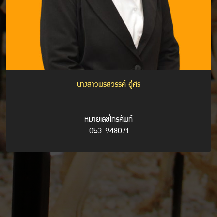
นางสาวพรสวรรค์ อู่ศิริ
หมายเลขโทรศัพท์
053-948071