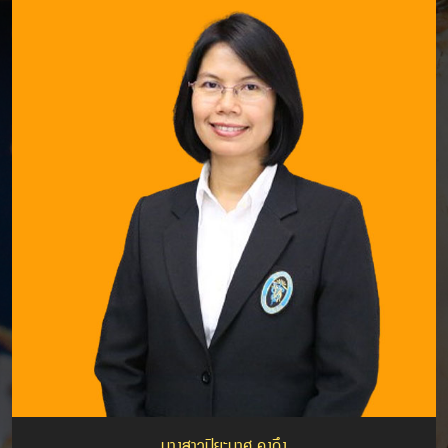
นางสาวปิยะมาศ คงถึง