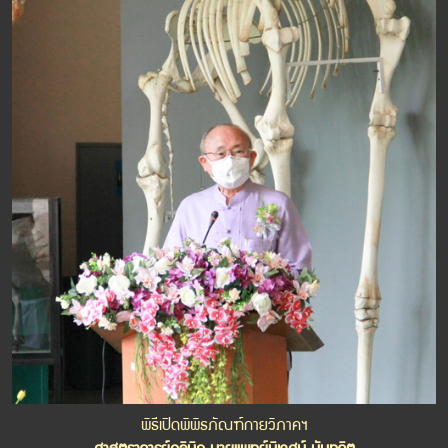
พิธีเปิดพิพิธภัณฑ์กายวิภาคฯ
ศาสตราจารย์คลินิก นายแพทย์นิเวศน์ นันทจิต